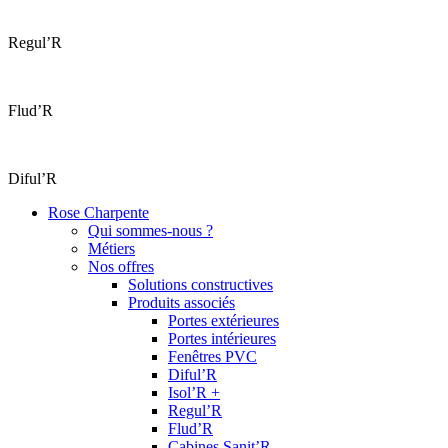
Regul’R
Flud’R
Diful’R
Rose Charpente
Qui sommes-nous ?
Métiers
Nos offres
Solutions constructives
Produits associés
Portes extérieures
Portes intérieures
Fenêtres PVC
Diful’R
Isol’R +
Regul’R
Flud’R
Cabines Sanit’R