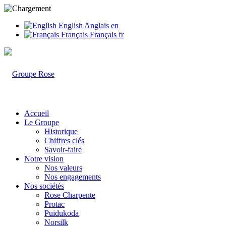
English
Anglais
en
Français
Français
fr
Accueil
Le Groupe
Historique
Chiffres clés
Savoir-faire
Notre vision
Nos valeurs
Nos engagements
Nos sociétés
Rose Charpente
Protac
Puidukoda
Norsilk