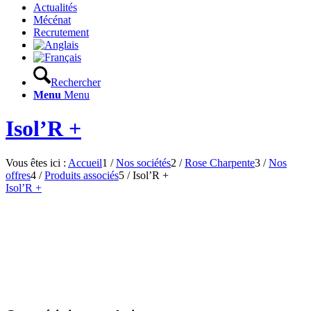
Actualités
Mécénat
Recrutement
Rechercher
Menu
Menu
Isol’R +
Vous êtes ici :
Accueil
1
/
Nos sociétés
2
/
Rose Charpente
3
/
Nos
offres
4
/
Produits associés
5
/
Isol’R +
Isol’R +