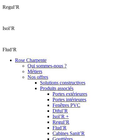
Regul’R
Isol’R
Flud’R
Rose Charpente
Qui sommes-nous ?
Métiers
Nos offres
Solutions constructives
Produits associés
Portes extérieures
Portes intérieures
Fenêtres PVC
Diful’R
Isol’R +
Regul’R
Flud’R
Cabines Sanit’R
Gouttières