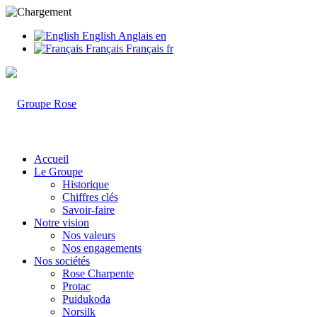
English
Anglais
en
Français
Français
fr
Accueil
Le Groupe
Historique
Chiffres clés
Savoir-faire
Notre vision
Nos valeurs
Nos engagements
Nos sociétés
Rose Charpente
Protac
Puidukoda
Norsilk