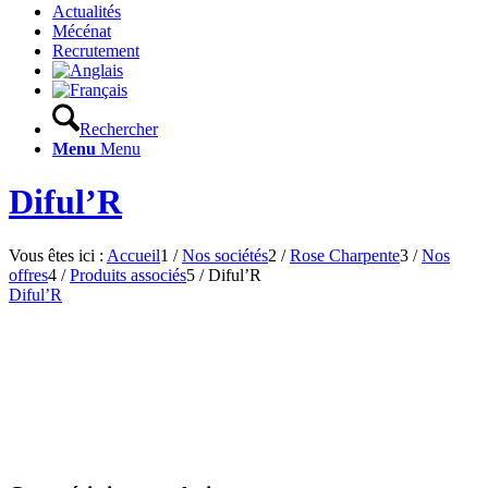
Actualités
Mécénat
Recrutement
Rechercher
Menu
Menu
Diful’R
Vous êtes ici :
Accueil
1
/
Nos sociétés
2
/
Rose Charpente
3
/
Nos
offres
4
/
Produits associés
5
/
Diful’R
Diful’R